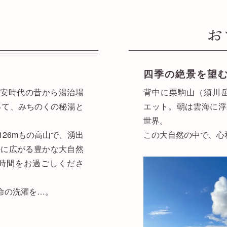
お
四季の絶景を望
平安時代の昔から湯治場
背中に栗駒山（須川
たって、みちのくの秘湯と
エット。朝は雲海に浮
世界。
,126mもの高山で、湧出
この大自然の中で、心
外に広がる豊かな大自然
時間をお過ごしくださ
命の洗濯を…。