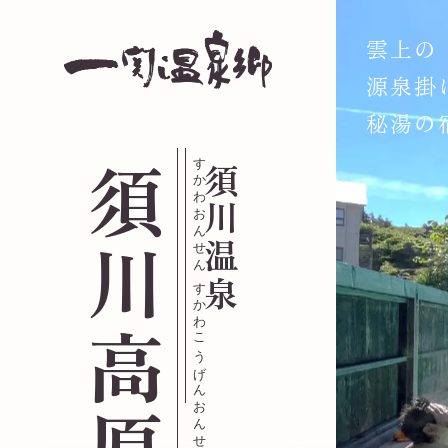
雲上の
源泉掛
秘湯の
すかわおんせん すかわこうげんおんせん
須川高原温泉
須川温泉