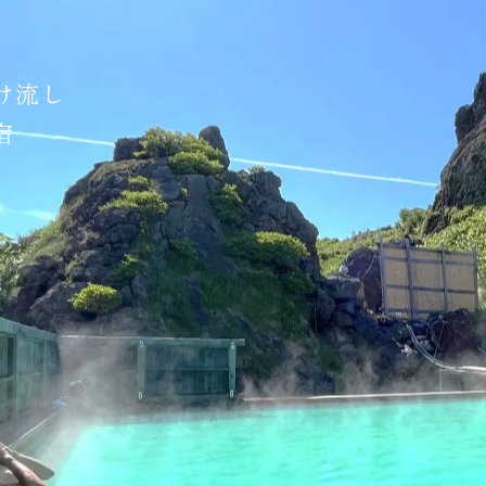
け流し
宿