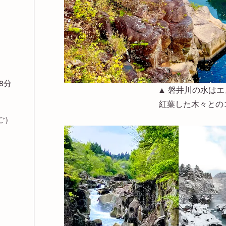
8分
▲ 磐井川の水は
紅葉した木々との
ご）