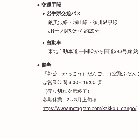
交通手段
岩手県交通バス
厳美渓線・瑞山線・須川温泉線
JR一ノ関駅から約20分
自動車
東北自動車道 一関ICから国道342号線 約
備考
「郭公（かっこう）だんご」（空飛ぶだん
は営業時間 9:30～15:00 頃
（売り切れ次第終了）
冬期休業 12～3月上旬頃
https://www.instagram.com/kakkou_dango/