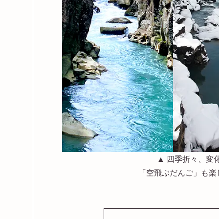
▲ 四季折々、変
「空飛ぶだんご」も楽