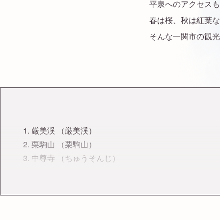
平泉へのアクセスも
春は桜、秋は紅葉な
そんな一関市の観光
1. 厳美渓 （厳美渓）
2. 栗駒山 （栗駒山）
3. 中尊寺 （ちゅうそんじ）