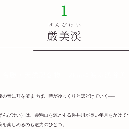
1
げんびけい
厳美渓
名勝・天然記念物
2kmに渡る渓谷美
流の音に耳を澄ませば、時がゆっくりとほどけていく
──
げんびけい）は、栗駒山を源とする磐井川が長い年月をかけて
策を楽しめるのも魅力のひとつ。